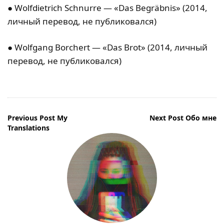
● Wolfdietrich Schnurre — «Das Begräbnis» (2014,
личный перевод, не публиковался)
● Wolfgang Borchert — «Das Brot» (2014, личный
перевод, не публиковался)
Навигация
Previous Post
My
Next Post
Обо мне
Translations
по
записям