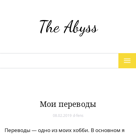
The Abyss
TOG
NAV
Мои переводы
08.02.2019
d-fens
Переводы — одно из моих хобби. В основном я