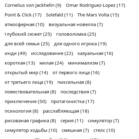
Cornelius von Jackhelln
(9)
Omar Rodriguez-Lopez
(17)
Point & Click
(17)
Solefald
(11)
The Mars Volta
(15)
атмосферная
(10)
визуальная новелла
(7)
глубокий сюжет
(25)
головоломка
(25)
для всей семьи
(25)
для одного игрока
(19)
инди
(49)
исследование
(22)
казуальная
(16)
короткая
(13)
милая
(24)
минимализм
(7)
открытый мир
(14)
от первого лица
(16)
от третьего лица
(19)
пиксельная
(8)
повествовательная
(8)
последствия
(7)
приключение
(50)
протагонистка
(17)
психология
(8)
расслабляющая
(18)
рисованая графика
(8)
серия
(11)
симулятор
(7)
симулятор ходьбы
(10)
смешная
(7)
стелс
(10)