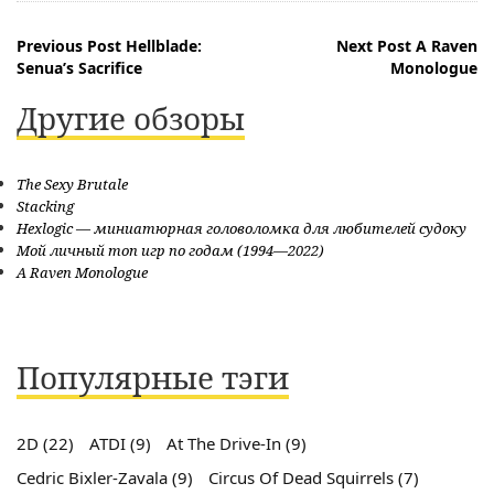
Навигация
Previous Post
Hellblade:
Next Post
A Raven
Senua’s Sacrifice
Monologue
по
Другие обзоры
записям
The Sexy Brutale
Stacking
Hexlogic — миниатюрная головоломка для любителей судоку
Мой личный топ игр по годам (1994—2022)
A Raven Monologue
Популярные тэги
2D
(22)
ATDI
(9)
At The Drive-In
(9)
Cedric Bixler-Zavala
(9)
Circus Of Dead Squirrels
(7)