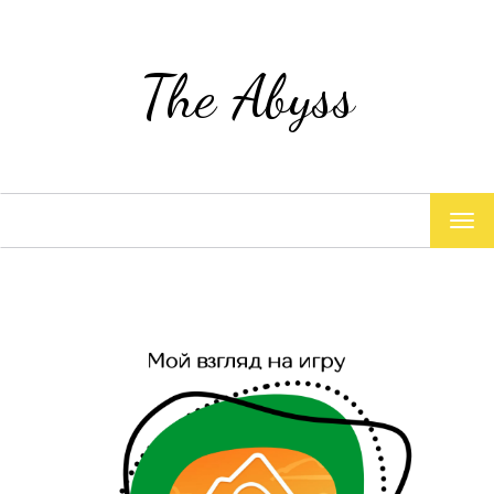
The Abyss
TOG
NAV