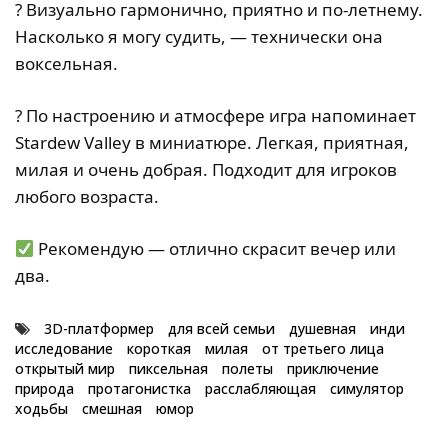
? Визуально гармонично, приятно и по-летнему.
Насколько я могу судить, — технически она
воксельная.
? По настроению и атмосфере игра напоминает
Stardew Valley в миниатюре. Легкая, приятная,
милая и очень добрая. Подходит для игроков
любого возраста.
Рекомендую — отлично скрасит вечер или
два.
3D-платформер
для всей семьи
душевная
инди
исследование
короткая
милая
от третьего лица
открытый мир
пиксельная
полеты
приключение
природа
протагонистка
расслабляющая
симулятор
ходьбы
смешная
юмор