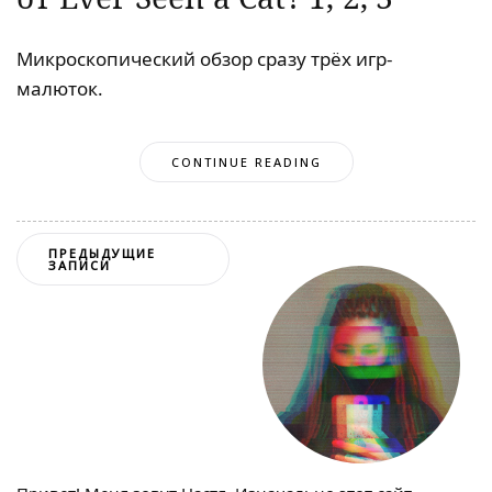
Микроскопический обзор сразу трёх игр-
малюток.
CONTINUE READING
Навигация
ПРЕДЫДУЩИЕ
ЗАПИСИ
по
записям