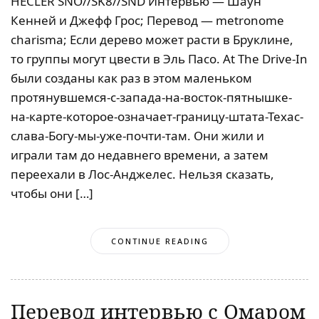
HECLER SNO//SK8//SND Интервью — Шаун
Кенней и Джефф Грос; Перевод — metronome
charisma; Если дерево может расти в Бруклине,
то группы могут цвести в Эль Пасо. At The Drive-In
были созданы как раз в этом маленьком
протянувшемся-с-запада-на-восток-пятнышке-
на-карте-которое-означает-границу-штата-Техас-
слава-Богу-мы-уже-почти-там. Они жили и
играли там до недавнего времени, а затем
переехали в Лос-Анджелес. Нельзя сказать,
чтобы они […]
CONTINUE READING
Перевод интервью с Омаром