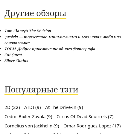
по
Другие обзоры
записям
Tom Clancy’s The Division
.projekt — торжество минимализма и моя новая любимая
головоломка
TOEM. Доброе приключение одного фотографа
Cat Quest
Silver Chains
Популярные тэги
2D
(22)
ATDI
(9)
At The Drive-In
(9)
Cedric Bixler-Zavala
(9)
Circus Of Dead Squirrels
(7)
Cornelius von Jackhelln
(9)
Omar Rodriguez-Lopez
(17)