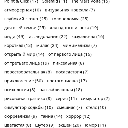
Point & Click
(17)
Solefald
(11)
The Mars Volta
(15)
атмосферная
(10)
визуальная новелла
(7)
глубокий сюжет
(25)
головоломка
(25)
для всей семьи
(25)
для одного игрока
(19)
инди
(49)
исследование
(22)
казуальная
(16)
короткая
(13)
милая
(24)
минимализм
(7)
открытый мир
(14)
от первого лица
(16)
от третьего лица
(19)
пиксельная
(8)
повествовательная
(8)
последствия
(7)
приключение
(50)
протагонистка
(17)
психология
(8)
расслабляющая
(18)
рисованая графика
(8)
серия
(11)
симулятор
(7)
симулятор ходьбы
(10)
смешная
(7)
стелс
(10)
сюрреализм
(9)
тайна
(14)
хоррор
(12)
цветастая
(8)
шутер
(9)
экшен
(20)
юмор
(11)