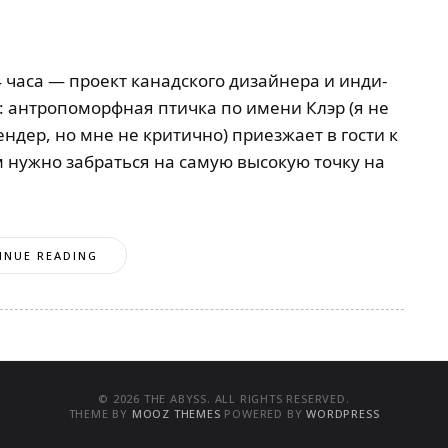
 часа — проект канадского дизайнера и инди-
: антропоморфная птичка по имени Клэр (я не
ндер, но мне не критично) приезжает в гости к
ам нужно забраться на самую высокую точку на
INUE READING
© 2026 THE ABYSS. ALL RIGHTS RESERVED.
THEME BY
MOOZ THEMES
POWERED BY
WORDPRESS