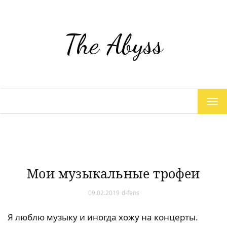
The Abyss
TOG
NAV
Мои музыкальные трофеи
09.02.2019
d-fens
Я люблю музыку и иногда хожу на концерты.