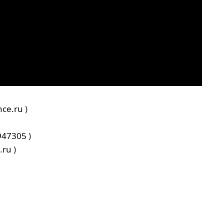
nce.ru
)
947305
)
.ru
)